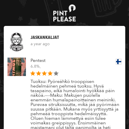
JASKANKALJAT
a year ago
Pentest
6.8%,
Tuoksu: Pyöreähkö trooppisen
hedelmäinen pehmeä tuoksu. Hyvä
tasapaino, eikä humalointi hyökkää päin
näköä.----Maku: Makujen puolella
enemmän humalapainoitteinen meininki.
Purevaa sitruksisuutta, mikä jää pyörimään
suussa pitkään. Mukana myös yrttisyyttä ja
pehmeää trooppista hedelmäisyyttä.
Oluen hieman lämmettyä esiin tulee
voimakas greippisyys. Ensimmäinen
maistamani olut tältä panimolta ja heti