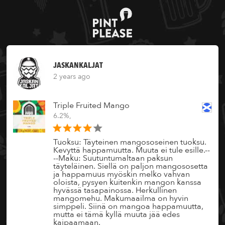
JASKANKALJAT
2 years ago
Triple Fruited Mango
6.2%,
Tuoksu: Täyteinen mangososeinen tuoksu.
Kevyttä happamuutta. Muuta ei tule esille.--
--Maku: Suutuntumaltaan paksun
täyteläinen. Siellä on paljon mangososetta
ja happamuus myöskin melko vahvan
oloista, pysyen kuitenkin mangon kanssa
hyvässä tasapainossa. Herkullinen
mangomehu. Makumaailma on hyvin
simppeli. Siinä on mangoa happamuutta,
mutta ei tämä kyllä muuta jää edes
kaipaamaan.