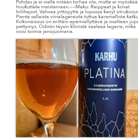
Puhdas ja ei siellä mitään turhaa ole, mutta ei myöskä
houkuttele maistamaan.----Maku: Reippaat ja kovat
hiilihapot. Vahvaa yrttisyyttä ja lopussa kevyt sitruksisu
Pientä sellaista viinalagereista tuttua karamellista katk
Kokonaisuus on erittäin epämiellyttävä ja osaltaan jop
pettymys. Odotin täysin kliinistä vaaleaa lageria, mikä
voisi toimia janojuomana.