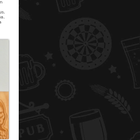
än
us.
ua.
a