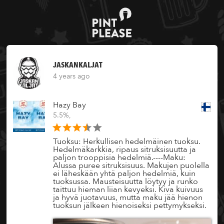
JASKANKALJAT
4 years ago
Hazy Bay
5.5%,
Tuoksu: Herkullisen hedelmäinen tuoksu.
Hedelmäkarkkia, ripaus sitruksisuutta ja
paljon trooppisia hedelmiä.----Maku:
Alussa puree sitruksisuus. Makujen puolella
ei läheskään yhtä paljon hedelmiä, kuin
tuoksussa. Mausteisuutta löytyy ja runko
taittuu hieman liian kevyeksi. Kiva kuivuus
ja hyvä juotavuus, mutta maku jää hienon
tuoksun jälkeen hienoiseksi pettymykseksi.