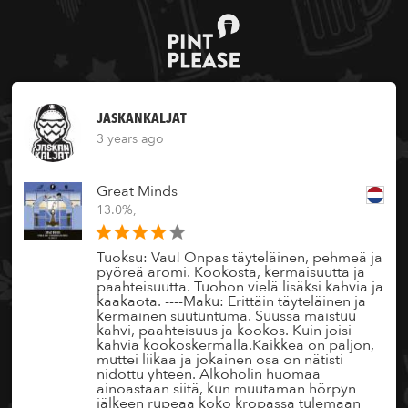
JASKANKALJAT
3 years ago
Great Minds
13.0%,
Tuoksu: Vau! Onpas täyteläinen, pehmeä ja
pyöreä aromi. Kookosta, kermaisuutta ja
paahteisuutta. Tuohon vielä lisäksi kahvia ja
kaakaota. ----Maku: Erittäin täyteläinen ja
kermainen suutuntuma. Suussa maistuu
kahvi, paahteisuus ja kookos. Kuin joisi
kahvia kookoskermalla.Kaikkea on paljon,
muttei liikaa ja jokainen osa on nätisti
nidottu yhteen. Alkoholin huomaa
ainoastaan siitä, kun muutaman hörpyn
jälkeen rupeaa koko kropassa tulemaan