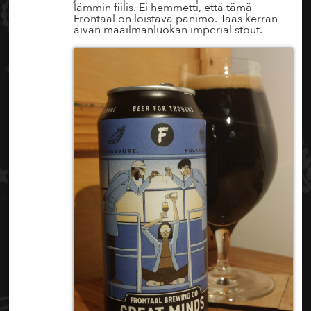
lämmin fiilis. Ei hemmetti, että tämä
Frontaal on loistava panimo. Taas kerran
aivan maailmanluokan imperial stout.