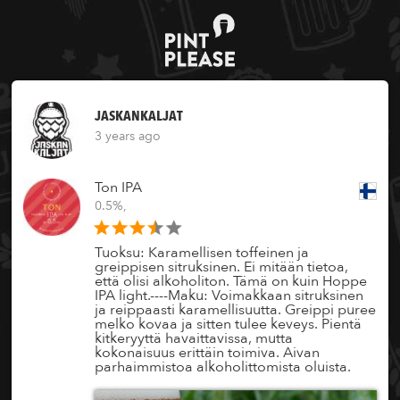
JASKANKALJAT
3 years ago
Ton IPA
0.5%,
Tuoksu: Karamellisen toffeinen ja
greippisen sitruksinen. Ei mitään tietoa,
että olisi alkoholiton. Tämä on kuin Hoppe
IPA light.----Maku: Voimakkaan sitruksinen
ja reippaasti karamellisuutta. Greippi puree
melko kovaa ja sitten tulee keveys. Pientä
kitkeryyttä havaittavissa, mutta
kokonaisuus erittäin toimiva. Aivan
parhaimmistoa alkoholittomista oluista.