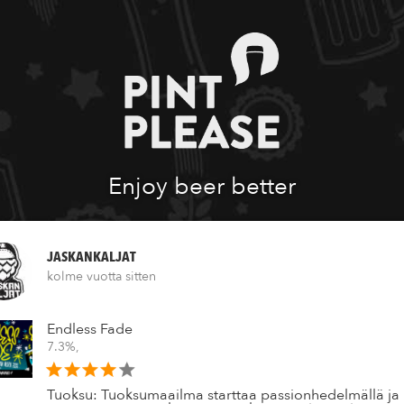
Enjoy beer better
JASKANKALJAT
kolme vuotta sitten
Endless Fade
7.3%,
Tuoksu: Tuoksumaailma starttaa passionhedelmällä ja