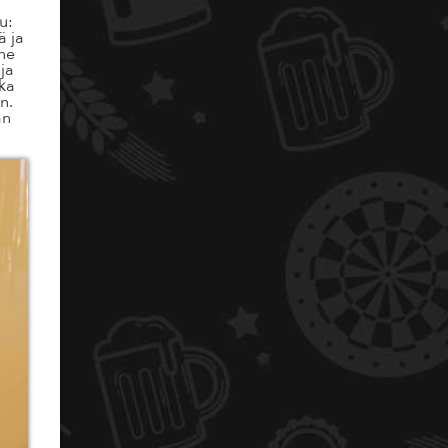
u:
ä ja
ene
ja
ska
n.
än