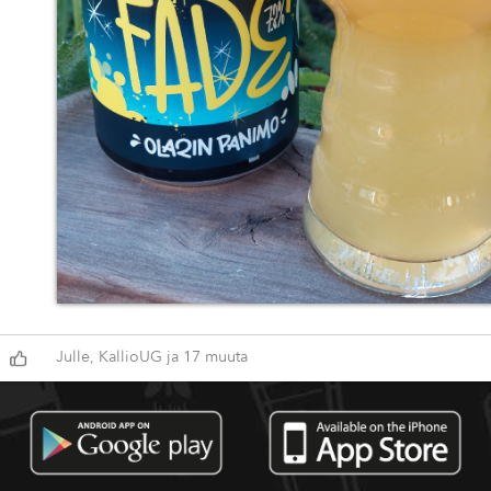
Julle, KallioUG ja 17 muuta