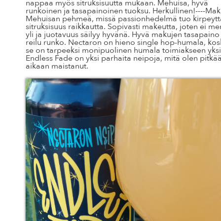
nappaa myös sitruksisuutta mukaan. Mehuisa, hyvä
runkoinen ja tasapainoinen tuoksu. Herkullinen!----Mak
Mehuisan pehmeä, missä passionhedelmä tuo kirpeytt
sitruksisuus raikkautta. Sopivasti makeutta, joten ei m
yli ja juotavuus säilyy hyvänä. Hyvä makujen tasapaino 
reilu runko. Nectaron on hieno single hop-humala, ko
se on tarpeeksi monipuolinen humala toimiakseen yksi
Endless Fade on yksi parhaita neipoja, mitä olen pitkä
aikaan maistanut.